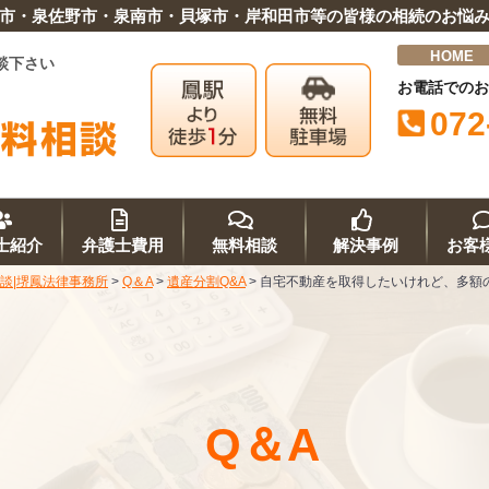
市・泉佐野市・泉南市・貝塚市・岸和田市等の皆様の相続のお悩
HOME
談下さい
お電話でのお
072
士紹介
弁護士費用
無料相談
解決事例
お客
談|堺鳳法律事務所
>
Q＆A
>
遺産分割Q&A
>
自宅不動産を取得したいけれど、多額
Q＆A