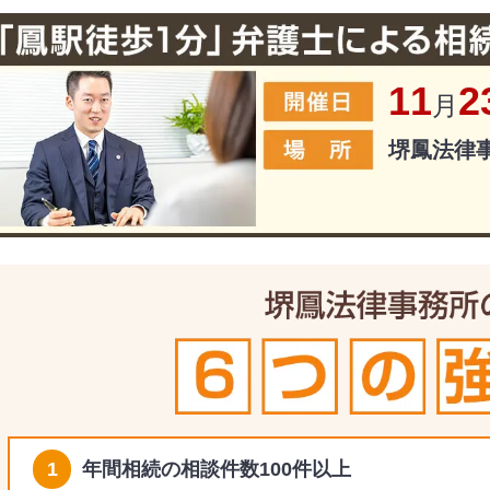
11
2
月
堺鳳法律
1
年間相続の相談件数100件以上