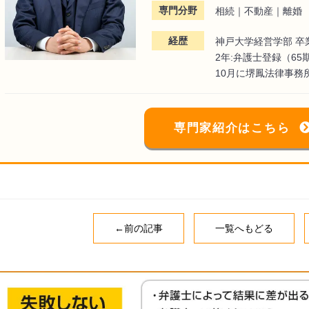
専門分野
相続｜不動産｜離婚
経歴
神戸大学経営学部 卒
2年:弁護士登録（65
10月に堺鳳法律事務
専門家紹介はこちら
←前の記事
一覧へもどる