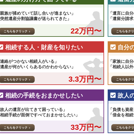
親族が揉めていて話し合いが進まない」
「遺言に自分
突然遺産分割協議書が送られてきた」
「遺留分請求
22万円〜
こちらをクリック
こちらをクリ
相続する人・財産を知りたい
自分
連絡がつかない相続人がいる」
「家族に自分
遺産が何がいくらあるのかわからない」
「相続人以外
3.3万円〜
こちらをクリック
こちらをクリ
相続の手続をおまかせしたい
故人
故人の遺言が出てきて困っている」
「負債も資産
相続手続が面倒ですべておまかせしたい」
「借金を相続
33万円〜
こちらをクリック
こちらをクリ