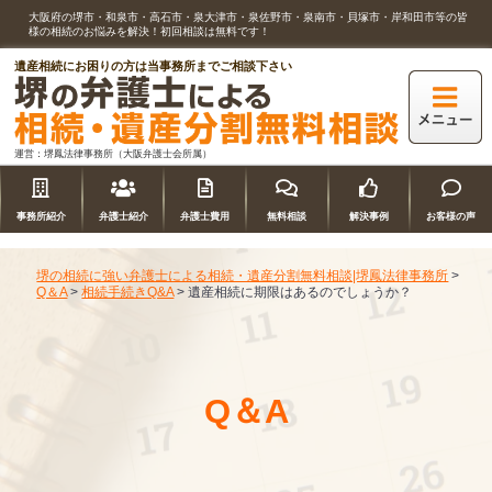
大阪府の堺市・和泉市・高石市・泉大津市・泉佐野市・泉南市・貝塚市・岸和田市等の皆
様の相続のお悩みを解決！初回相談は無料です！
遺産相続にお困りの方は当事務所までご相談下さい
運営：堺鳳法律事務所（大阪弁護士会所属）
事務所紹介
弁護士紹介
弁護士費用
無料相談
解決事例
お客様の声
堺の相続に強い弁護士による相続・遺産分割無料相談|堺鳳法律事務所
>
Q＆A
>
相続手続きQ&A
>
遺産相続に期限はあるのでしょうか？
Q＆A