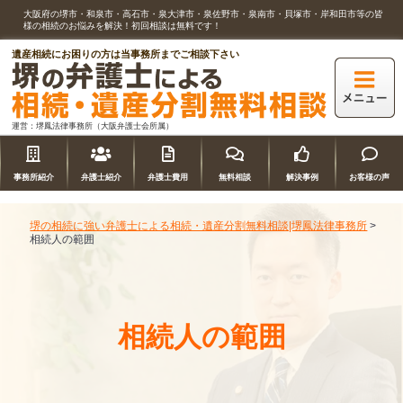
大阪府の堺市・和泉市・高石市・泉大津市・泉佐野市・泉南市・貝塚市・岸和田市等の皆
様の相続のお悩みを解決！初回相談は無料です！
遺産相続にお困りの方は当事務所までご相談下さい
運営：堺鳳法律事務所（大阪弁護士会所属）
事務所紹介
弁護士紹介
弁護士費用
無料相談
解決事例
お客様の声
堺の相続に強い弁護士による相続・遺産分割無料相談|堺鳳法律事務所
>
相続人の範囲
相続人の範囲