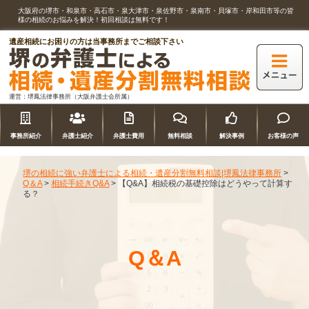
大阪府の堺市・和泉市・高石市・泉大津市・泉佐野市・泉南市・貝塚市・岸和田市等の皆
様の相続のお悩みを解決！初回相談は無料です！
遺産相続にお困りの方は当事務所までご相談下さい
運営：堺鳳法律事務所（大阪弁護士会所属）
事務所紹介
弁護士紹介
弁護士費用
無料相談
解決事例
お客様の声
堺の相続に強い弁護士による相続・遺産分割無料相談|堺鳳法律事務所
>
Q＆A
>
相続手続きQ&A
>
【Q&A】相続税の基礎控除はどうやって計算す
る？
Q＆A