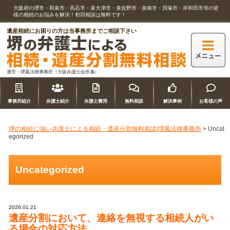
大阪府の堺市・和泉市・高石市・泉大津市・泉佐野市・泉南市・貝塚市・岸和田市等の皆
様の相続のお悩みを解決！初回相談は無料です！
遺産相続にお困りの方は当事務所までご相談下さい
運営：堺鳳法律事務所（大阪弁護士会所属）
事務所紹介
弁護士紹介
弁護士費用
無料相談
解決事例
お客様の声
堺の相続に強い弁護士による相続・遺産分割無料相談|堺鳳法律事務所
>
Uncat
egorized
Uncategorized
2026.01.21
遺産分割において、連絡を無視する相続人がい
る場合の対応方法