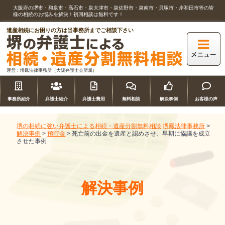
大阪府の堺市・和泉市・高石市・泉大津市・泉佐野市・泉南市・貝塚市・岸和田市等の皆
様の相続のお悩みを解決！初回相談は無料です！
遺産相続にお困りの方は当事務所までご相談下さい
運営：堺鳳法律事務所（大阪弁護士会所属）
事務所紹介
弁護士紹介
弁護士費用
無料相談
解決事例
お客様の声
堺の相続に強い弁護士による相続・遺産分割無料相談|堺鳳法律事務所
>
解決事例
>
預貯金
>
死亡前の出金を遺産と認めさせ、早期に協議を成立
させた事例
解決事例