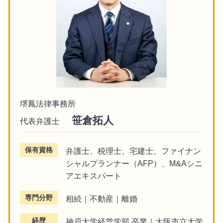
堺鳳法律事務所
笹倉拓人
代表弁護士
保有資格
弁護士、税理士、宅建士、ファイナン
シャルプランナー（AFP）、M&Aシニ
アエキスパート
専門分野
相続｜不動産｜離婚
経歴
神戸大学経営学部 卒業｜大阪市立大学